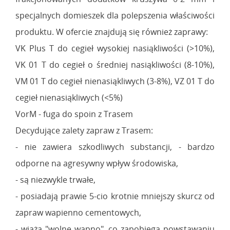
specjalnych domieszek dla polepszenia właściwości
produktu. W ofercie znajdują się również zaprawy:
VK Plus T do cegieł wysokiej nasiąkliwości (>10%),
VK 01 T do cegieł o średniej nasiąkliwości (8-10%),
VM 01 T do cegieł nienasiąkliwych (3-8%), VZ 01 T do
cegieł nienasiąkliwych (<5%)
VorM - fuga do spoin z Trasem
Decydujące zalety zapraw z Trasem:
- nie zawiera szkodliwych substancji, - bardzo
odporne na agresywny wpływ środowiska,
- są niezwykle trwałe,
- posiadają prawie 5-cio krotnie mniejszy skurcz od
zapraw wapienno cementowych,
- wiążą "wolne wapno", co zapobiega powstawaniu