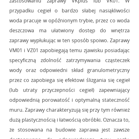
zastosowaniu zaprawy VKplus lub VK01. W
przypadku cegieł o bardzo słabej nasiąkliwości
woda pracuje w opóźnionym trybie, przez co woda
deszczowa ma ułatwiony dostęp do wnętrza
zaprawy wypłukując w ten sposób spoiwo. Zaprawy
VM01 i VZ01 zapobiegają temu zjawisku posiadając
specyficzną zdolność zatrzymywania cząsteczek
wody oraz odpowiedni skład granulometryczny
przez co zapobiega się efektowi ślizgania się cegieł
(lub utraty przyczepności cegieł) zapewniający
odpowiednią porowatość i optymalną stateczność
muru. Zaprawy charakteryzują się przy tym również
dużą plastycznością i łatwością obróbki. Oznacza to,
że stosowana na budowie zaprawa jest zawsze