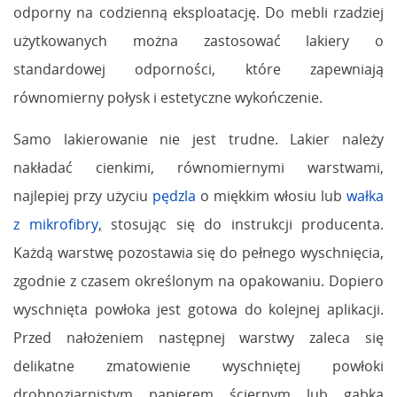
odporny na codzienną eksploatację. Do mebli rzadziej
użytkowanych można zastosować lakiery o
standardowej odporności, które zapewniają
równomierny połysk i estetyczne wykończenie.
Samo lakierowanie nie jest trudne. Lakier należy
nakładać cienkimi, równomiernymi warstwami,
najlepiej przy użyciu
pędzla
o miękkim włosiu lub
wałka
z mikrofibry
,
stosując się do instrukcji producenta.
Każdą warstwę pozostawia się do pełnego wyschnięcia,
zgodnie z czasem określonym na opakowaniu. Dopiero
wyschnięta powłoka jest gotowa do kolejnej aplikacji.
Przed nałożeniem następnej warstwy zaleca się
delikatne zmatowienie wyschniętej powłoki
drobnoziarnistym papierem ściernym lub gąbką